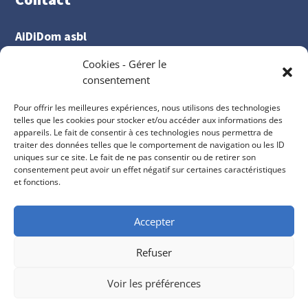
AiDiDom asbl
Chaussée de Perwez 307 BP A
Cookies - Gérer le
5003 Saint Marc
consentement
081 84 27 15

Pour offrir les meilleures expériences, nous utilisons des technologies
contact@jeremi.be
telles que les cookies pour stocker et/ou accéder aux informations des

appareils. Le fait de consentir à ces technologies nous permettra de
traiter des données telles que le comportement de navigation ou les ID
uniques sur ce site. Le fait de ne pas consentir ou de retirer son
consentement peut avoir un effet négatif sur certaines caractéristiques
et fonctions.
Accepter
Copyright © 2024 Jeremi/AiDiDom • Designed by
Refuser
LemonCom
Voir les préférences